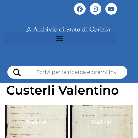
Custerli Valentino
7543 001
7543 002