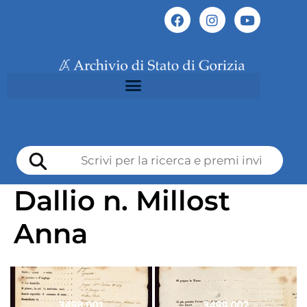
Dallio n. Millost
Anna
3498 001
3498 002