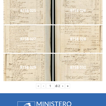
8758 025
8758 026
8758 027
8758 028
8758 029
8758 030
«
‹
di
2
›
»