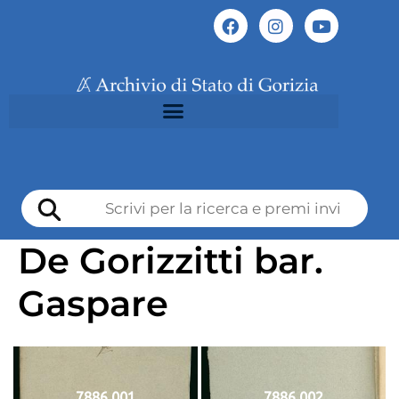
De Gorizzitti bar.
Gaspare
7886 001
7886 002