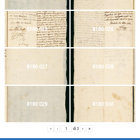
8180 025
8180 026
8180 027
8180 028
8180 029
8180 030
«
‹
di
3
›
»