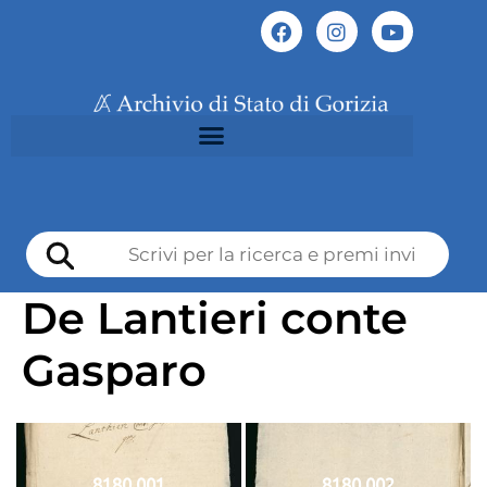
De Lantieri conte
Gasparo
8180 001
8180 002