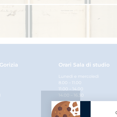
 Gorizia
Orari Sala di studio
Lunedì e mercoledì
8.00 – 11.00
11.00 – 14.00
1
14.00 – 16.30
Martedì, giovedì e venerdì
8.00 – 11.00