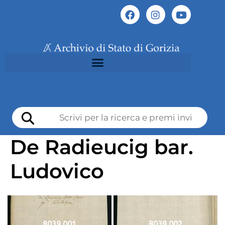
De Radieucig bar.
Ludovico
8039 001
8039 002