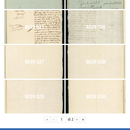
8039 025
8039 026
8039 027
8039 028
8039 029
8039 030
«
‹
di
2
›
»