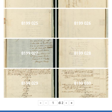
8199 025
8199 026
8199 027
8199 028
8199 029
8199 030
«
‹
di
2
›
»