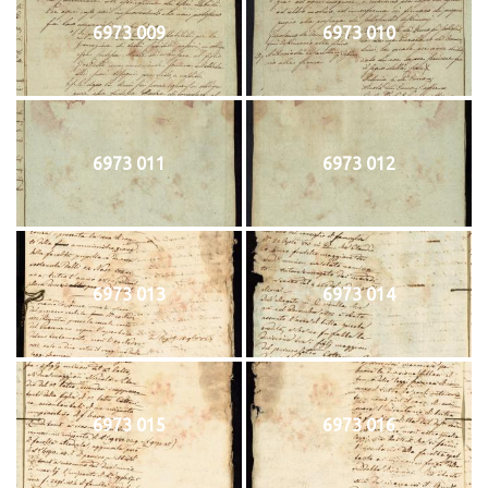
6973 009
6973 010
6973 011
6973 012
6973 013
6973 014
6973 015
6973 016