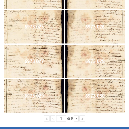
6973 025
6973 026
6973 027
6973 028
6973 029
6973 030
«
‹
di
9
›
»