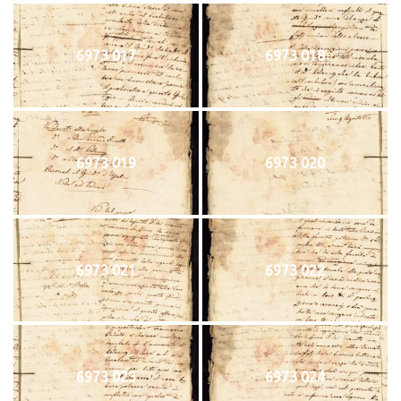
6973 017
6973 018
6973 019
6973 020
6973 021
6973 022
6973 023
6973 024