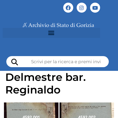
Delmestre bar.
Reginaldo
4592 001
4592 002