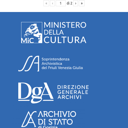
«
‹
di
2
›
»