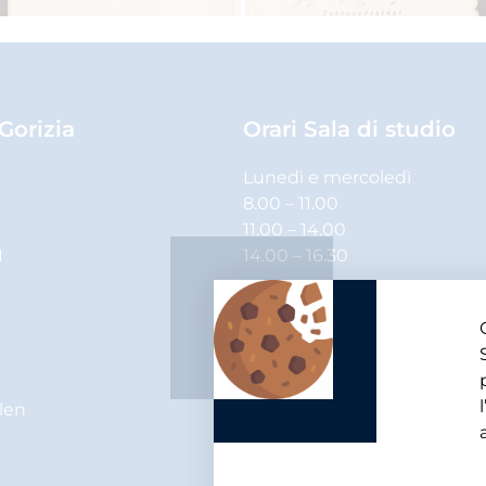
 Gorizia
Orari Sala di studio
Lunedì e mercoledì
8.00 – 11.00
11.00 – 14.00
1
14.00 – 16.30
Martedì, giovedì e venerdì
8.00 – 11.00
11.00 – 14.00
elen