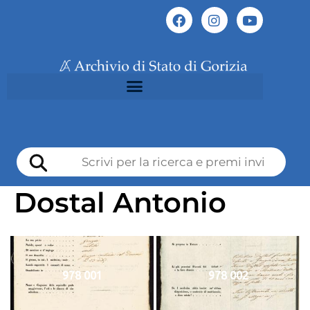
Dostal Antonio
978 001
978 002