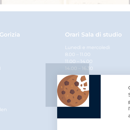
 Gorizia
Orari Sala di studio
Lunedì e mercoledì
8.00 – 11.00
11.00 – 14.00
1
14.00 – 16.30
Martedì, giovedì e venerdì
8.00 – 11.00
11.00 – 14.00
elen