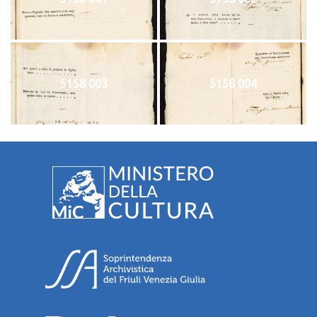
5158 003
5158 004