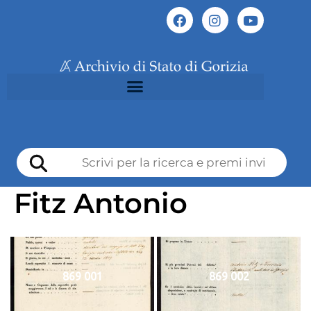
Fitz Antonio
869 001
869 002