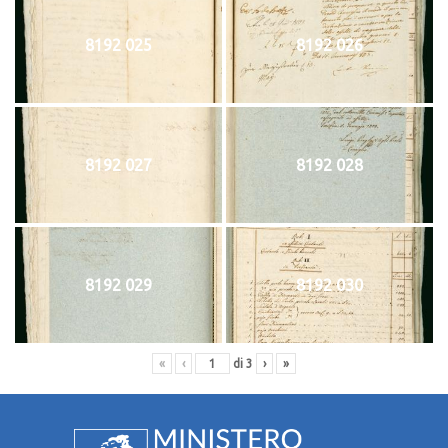
8192 025
8192 026
8192 027
8192 028
8192 029
8192 030
«
‹
di
3
›
»