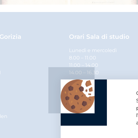
 Gorizia
Orari Sala di studio
Lunedì e mercoledì
8.00 – 11.00
11.00 – 14.00
1
14.00 – 16.30
Martedì, giovedì e venerdì
8.00 – 11.00
11.00 – 14.00
elen