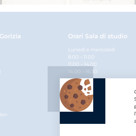
 Gorizia
Orari Sala di studio
Lunedì e mercoledì
8.00 – 11.00
11.00 – 14.00
1
14.00 – 16.30
Martedì, giovedì e venerdì
8.00 – 11.00
11.00 – 14.00
elen