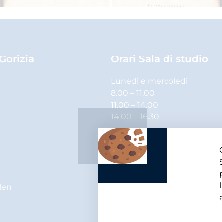
 Gorizia
Orari Sala di studio
Lunedì e mercoledì
8.00 – 11.00
11.00 – 14.00
1
14.00 – 16.30
Martedì, giovedì e venerdì
8.00 – 11.00
11.00 – 14.00
elen