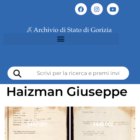
Haizman Giuseppe
3448 001
3448 002