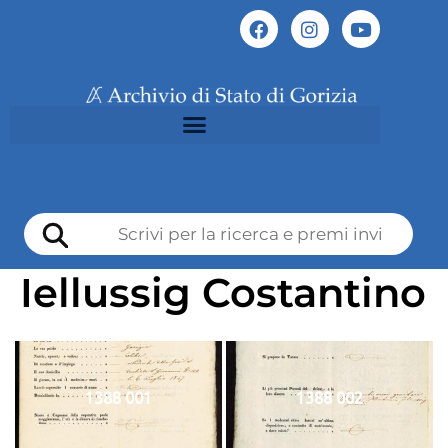
Iellussig Costantino
1388 001
1388 002