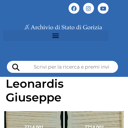
Leonardis
Giuseppe
7714 001
7714 002