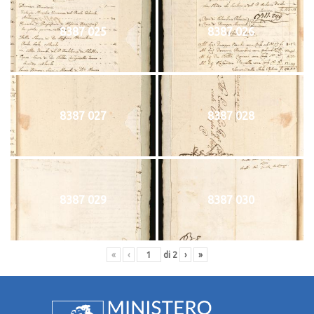
8387 025
8387 026
8387 027
8387 028
8387 029
8387 030
«
‹
di
2
›
»