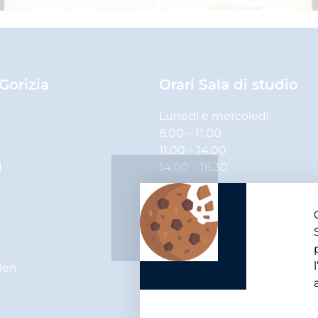
 Gorizia
Orari Sala di studio
Lunedì e mercoledì
8.00 – 11.00
11.00 – 14.00
1
14.00 – 16.30
Martedì, giovedì e venerdì
8.00 – 11.00
11.00 – 14.00
elen