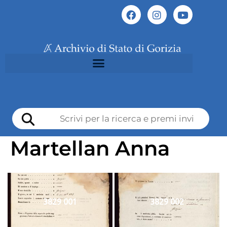
Martellan Anna
3829 001
3829 002