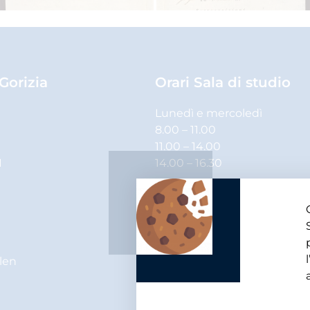
 Gorizia
Orari Sala di studio
Lunedì e mercoledì
8.00 – 11.00
11.00 – 14.00
1
14.00 – 16.30
Martedì, giovedì e venerdì
8.00 – 11.00
11.00 – 14.00
elen