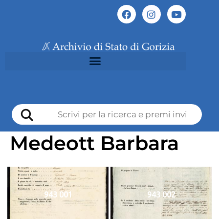
Medeott Barbara
943 001
943 002