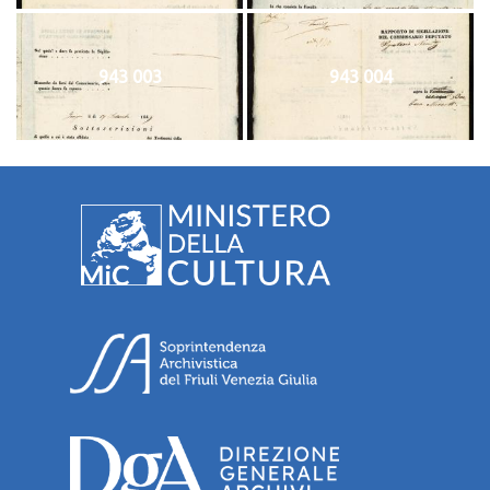
943 003
943 004