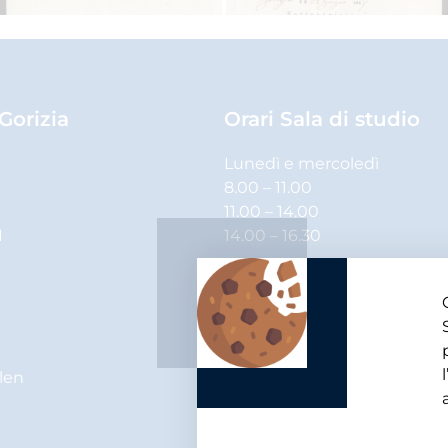
 Gorizia
Orari Sala di studio
Lunedì e mercoledì
8.00 – 11.00
11.00 – 14.00
1
14.00 – 16.30
Martedì, giovedì e venerdì
8.00 – 11.00
11.00 – 14.00
elen