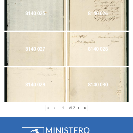
8140 025
8140 026
8140 027
8140 028
8140 029
8140 030
«
‹
di
2
›
»