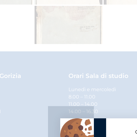
 Gorizia
Orari Sala di studio
Lunedì e mercoledì
8.00 – 11.00
11.00 – 14.00
1
14.00 – 16.30
Martedì, giovedì e venerdì
8.00 – 11.00