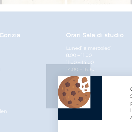
 Gorizia
Orari Sala di studio
Lunedì e mercoledì
8.00 – 11.00
11.00 – 14.00
1
14.00 – 16.30
Martedì, giovedì e venerdì
8.00 – 11.00
11.00 – 14.00
elen