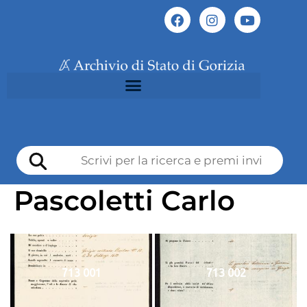
Pascoletti Carlo
713 001
713 002