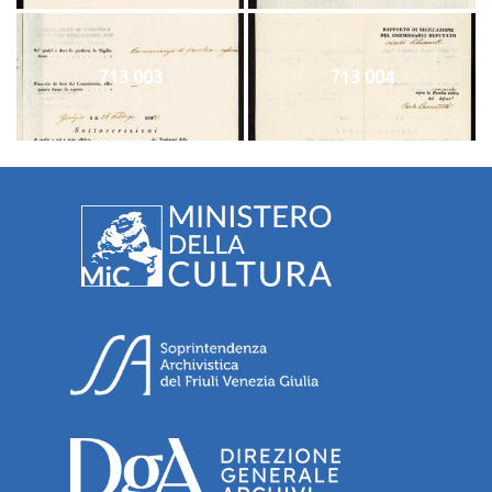
713 003
713 004