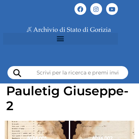
Pauletig Giuseppe-
2
4034 001
4034 002