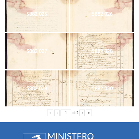
5882 025
5882 026
5882 027
5882 028
5882 029
5882 030
«
‹
di
2
›
»