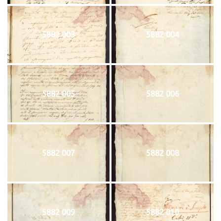
5882 003
5882 004
5882 005
5882 006
5882 007
5882 008
5882 009
5882 010