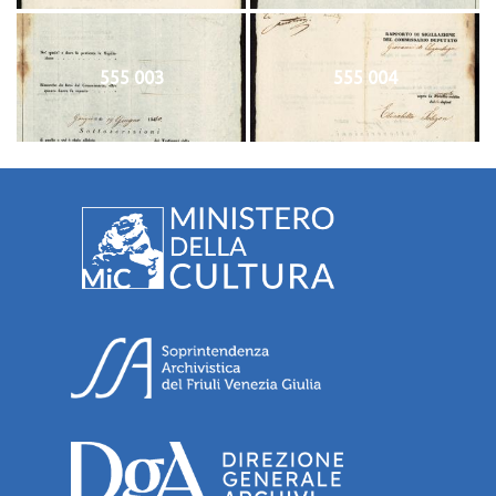
555 003
555 004