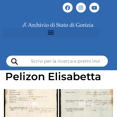
Pelizon Elisabetta
555 001
555 002