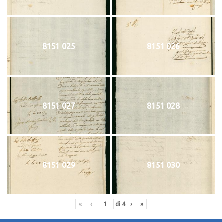
8151 025
8151 026
8151 027
8151 028
8151 029
8151 030
«
‹
di
4
›
»