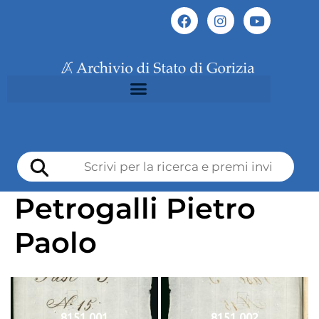
Petrogalli Pietro
Paolo
8151 001
8151 002