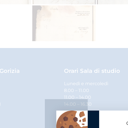
 Gorizia
Orari Sala di studio
Lunedì e mercoledì
8.00 – 11.00
11.00 – 14.00
1
14.00 – 16.30
Martedì, giovedì e venerdì
8.00 – 11.00