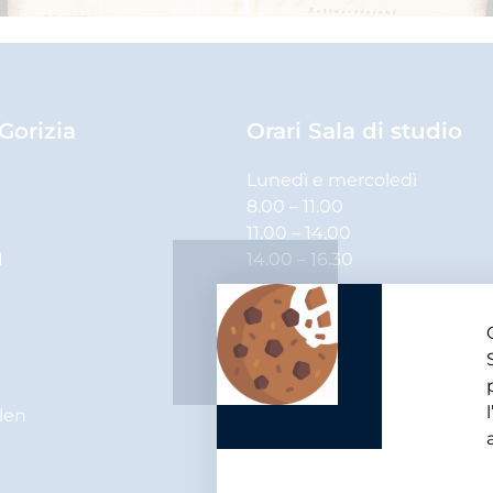
 Gorizia
Orari Sala di studio
Lunedì e mercoledì
8.00 – 11.00
11.00 – 14.00
1
14.00 – 16.30
Martedì, giovedì e venerdì
8.00 – 11.00
11.00 – 14.00
elen