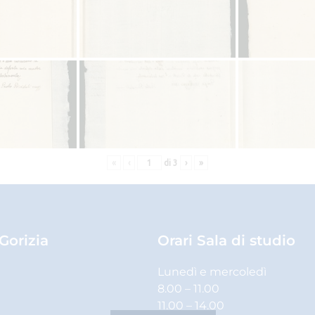
«
‹
di
3
›
»
 Gorizia
Orari Sala di studio
Lunedì e mercoledì
8.00 – 11.00
11.00 – 14.00