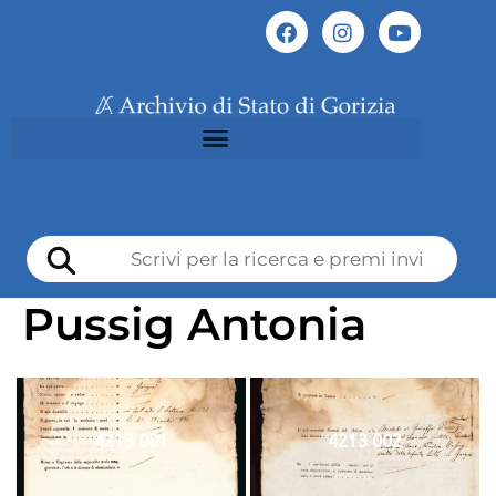
Pussig Antonia
4213 001
4213 002