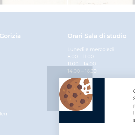
 Gorizia
Orari Sala di studio
Lunedì e mercoledì
8.00 – 11.00
11.00 – 14.00
1
14.00 – 16.30
Martedì, giovedì e venerdì
8.00 – 11.00
11.00 – 14.00
elen