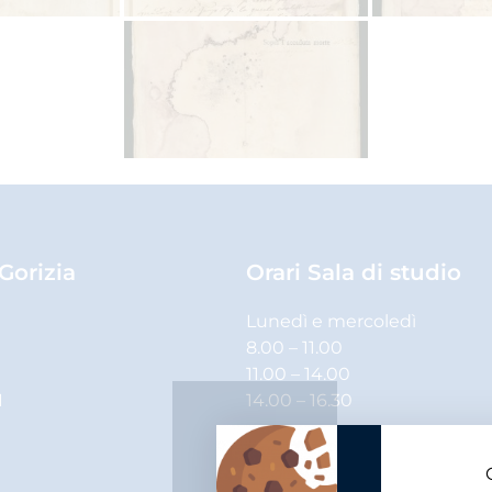
 Gorizia
Orari Sala di studio
Lunedì e mercoledì
8.00 – 11.00
11.00 – 14.00
1
14.00 – 16.30
Martedì, giovedì e venerdì
8.00 – 11.00