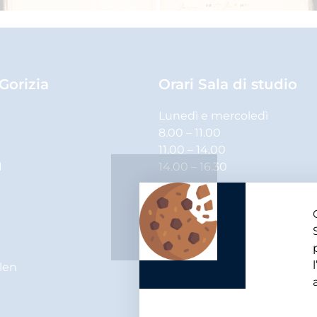
 Gorizia
Orari Sala di studio
Lunedì e mercoledì
8.00 – 11.00
11.00 – 14.00
1
14.00 – 16.30
Martedì, giovedì e venerdì
8.00 – 11.00
11.00 – 14.00
elen