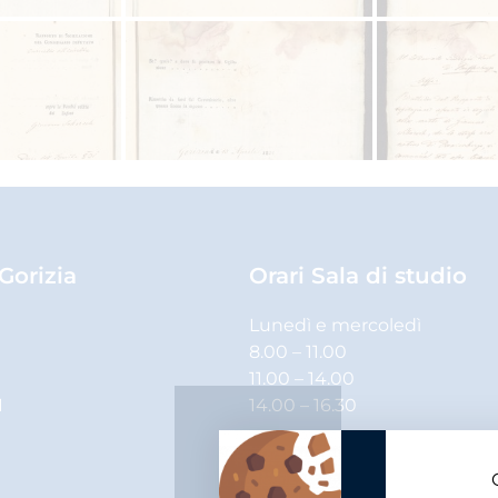
 Gorizia
Orari Sala di studio
Lunedì e mercoledì
8.00 – 11.00
11.00 – 14.00
1
14.00 – 16.30
Martedì, giovedì e venerdì
8.00 – 11.00