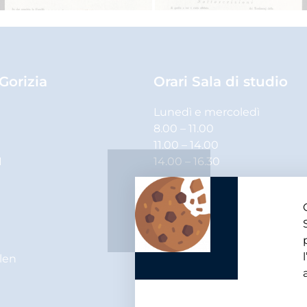
 Gorizia
Orari Sala di studio
Lunedì e mercoledì
8.00 – 11.00
11.00 – 14.00
1
14.00 – 16.30
Martedì, giovedì e venerdì
8.00 – 11.00
11.00 – 14.00
elen