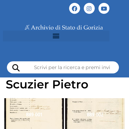
Scuzier Pietro
889 001
889 002