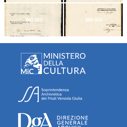
889 003
889 004