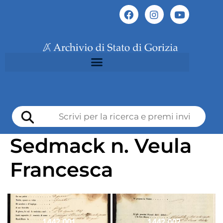
Sedmack n. Veula
Francesca
1442 001
1442 002