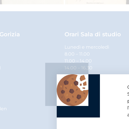
 Gorizia
Orari Sala di studio
Lunedì e mercoledì
8.00 – 11.00
11.00 – 14.00
1
14.00 – 16.30
Martedì, giovedì e venerdì
8.00 – 11.00
11.00 – 14.00
elen