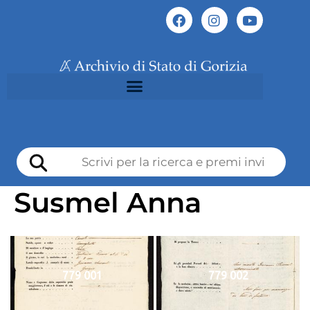
Susmel Anna
779 001
779 002