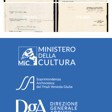
779 003
779 004